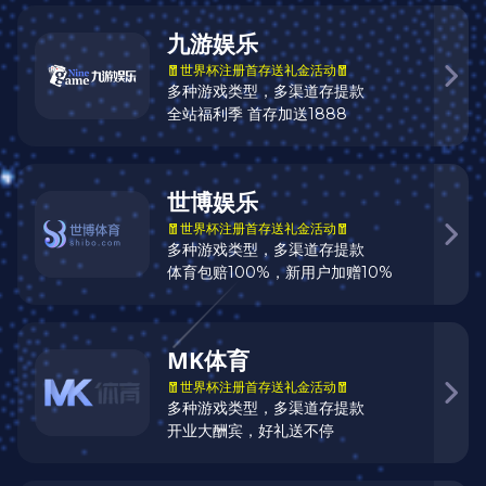
关于华体会
华体会是一家融合科技创新与全球视野的体育赛事服务平
台，致力于为用户提供高效、可信赖的互动观赛体验。 从数
据同步到高清直播、从终端兼容到多语言支持，我们不断突
破技术边界，构建智能化、低延迟、高稳定的服务体系。 每
一次点击，都体现我们对用户体验的专注与专业。